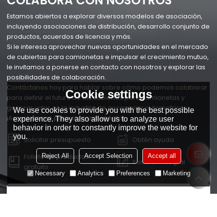
COLABORA CON NOSOTROS
Estamos abiertos a explorar diversos modelos de asociación,
incluyendo asociaciones de distribución, desarrollo conjunto de
productos, acuerdos de licencia y más.
Si le interesa aprovechar nuevas oportunidades en el mercado
de cubiertas para camionetas e impulsar el crecimiento mutuo,
le invitamos a ponerse en contacto con nosotros y explorar las
posibilidades de colaboración.
Contáctanos hoy para hablar sobre cómo podemos colaborar
Cookie settings
para definir el futuro de las cubiertas para camionetas y
generar valor en la industria de accesorios automotrices.
We use cookies to provide you with the best possible
¡Asociémonos para alcanzar el éxito!
experience. They also allow us to analyze user
behavior in order to constantly improve the website for
you.
Solicitar presupuesto
Obtén ayuda
Reject All
Accept Selection
Accept all
Folleto de productos
Solución integral
gratuito
Necessary
Analytics
Preferences
Marketing
*
Email