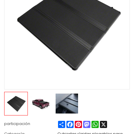
Share
Facebook
Pinterest
Mastodon
WhatsApp
X
participación
Categoría
Cubiertas rígidas plegables para